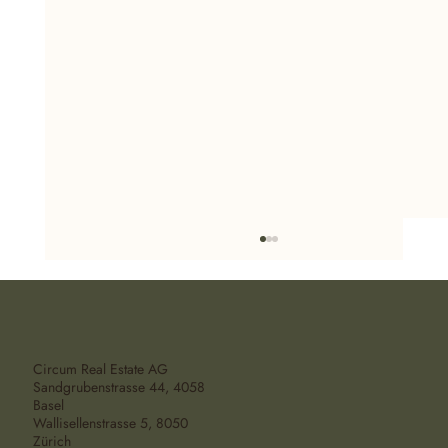
Circum Real Estate AG
Sandgrubenstrasse 44, 4058
Basel
Wallisellenstrasse 5, 8050
Zürich