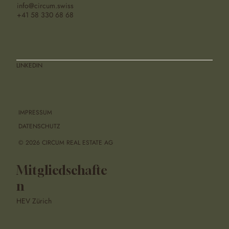
info@circum.swiss
Neubau- & Sanierungsprojekt in
+41 58 330 68 68
Zürich
LINKEDIN
IMPRESSUM
DATENSCHUTZ
© 2026 CIRCUM REAL ESTATE AG
Mitgliedschafte
n
HEV Zürich