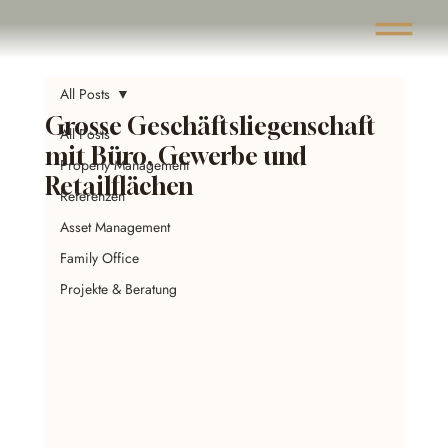
All Posts
Grosse Geschäftsliegenschaft
All Posts
mit Büro, Gewerbe und
Property Management
Retailflächen
Referenzen
Asset Management
Family Office
Projekte & Beratung