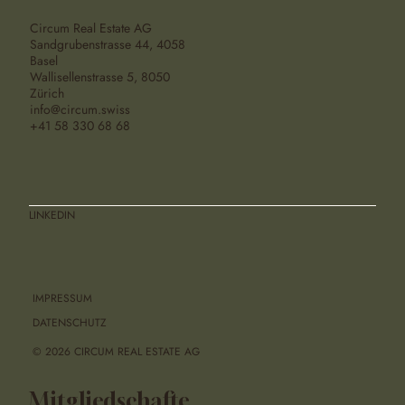
Circum Real Estate AG
Sandgrubenstrasse 44, 4058
Basel
Wallisellenstrasse 5, 8050
Zürich
info@circum.swiss
+41 58 330 68 68
LINKEDIN
IMPRESSUM
DATENSCHUTZ
© 2026 CIRCUM REAL ESTATE AG
Mitgliedschafte