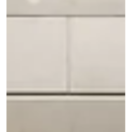
Interim Mandat –
Immobilienbuchhaltung
Erstellung von Nebenkostenabrechnungen für
anspruchsvolle Liegenschaften Entwicklung und
Implementierung komplexer Verteilschlüssel Integration
neuer Liegenschaften in ERP Sicherstellung von
Datenqualität, Nachvollziehbarkeit und termingerechter
Abwicklung Enge Abstimmung mit Bewirtschaftung und
relevanten Schnittstellen Temporärer Einsatz im Rahmen
eines klar definierten Spezialmandats Professionelle
Immobiliendienstleisterin