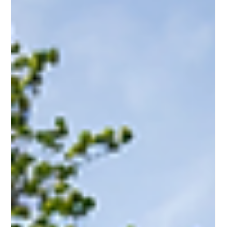
Mandat – Gewerbeportfolio
Unterstützung der Immobilienbewirtschaftung ad interim
Aktive Bewirtschaftung inkl. Mieterbetreuung und
Koordination mit Eigentümern und Dienstleistern Erstellung
und Kontrolle von Budgets sowie Sicherstellung der
Einhaltung Steuerung von Unterhalts- und
Instandhaltungsmassnahmen Koordination und
Überwachung externer Facility-Management-Partner
Durchführung von Objektbegehungen inkl.
Zustandsanalysen und Berichterstattung Unterstützung bei
Mieterwechseln (Abnahmen, Überga