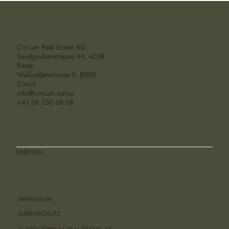
Circum Real Estate AG
Sandgrubenstrasse 44, 4058
Basel
Wallisellenstrasse 5, 8050
Zürich
info@circum.swiss
Neubau- & Sanierungsprojekt in
+41 58 330 68 68
Zürich
LINKEDIN
IMPRESSUM
DATENSCHUTZ